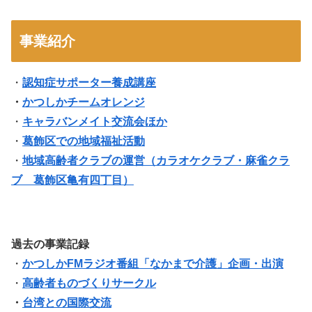
事業紹介
・
認知症サポーター養成講座
・
かつしかチームオレンジ
・
キャラバンメイト交流会ほか
・
葛飾区での地域福祉活動
・
地域高齢者クラブの運営（
カラオケクラブ・麻雀クラ
ブ 葛飾区亀有四丁目
）
過去の事業記録
・
かつしかFMラジオ番組「なかまで介護」企画・出演
・
高齢者ものづくりサークル
・
台湾との国際交流