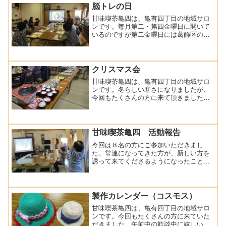
脳トレの日
甘味喫茶亀四は、亀有四丁目の地域サロ
ンです。毎月第二・第四金曜日に開いて
いるのですが第二金曜日には葛飾区の地
元の高齢者総合相談センターの職員の方
がみえて情報を届けてくださっていま
す。そして、今回は久しぶりに脳トレを
やってみました。「くるくる...
クリスマス会
甘味喫茶亀四は、亀有四丁目の地域サロ
ンです。冬らしい寒さになりましたが、
今回もたくさんの方に来て頂きました。
今回は、亀四喫茶始まって以来、初めて
クリスマス会です。料理イベントの為、
今回限り完全予約制です。メニューは、
ミルフィーユカップ寿司・...
甘味喫茶亀四 活動報告
今回は８名の方にご参加いただきまし
た。常連になってきた方が、新しい方を
誘って来てくださるようになったことが
嬉しいです。まずはネットでラジオ体操
を検索し、プロジェクタに写してみんな
で身体を動かしました。ラジオ体操は座
ったままでもできるようにな...
製作カレンダー（コスモス）
甘味喫茶亀四は、亀有四丁目の地域サロ
ンです。今回もたくさんの方に来ていた
だきました。午前中の歓談中に嬉しい報