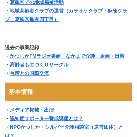
・
葛飾区での地域福祉活動
・
地域高齢者クラブの運営（
カラオケクラブ・麻雀クラ
ブ 葛飾区亀有四丁目
）
過去の事業記録
・
かつしかFMラジオ番組「なかまで介護」企画・出演
・
高齢者ものづくりサークル
・
台湾との国際交流
基本情報
・
メディア掲載・出演
・
認知症サポーター養成講座とは？
・
NPOかつしか・シルバー介護相談室（運営団体）と
は？