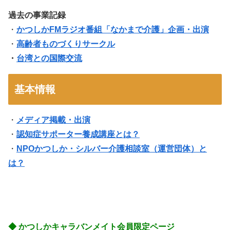
過去の事業記録
・
かつしかFMラジオ番組「なかまで介護」企画・出演
・
高齢者ものづくりサークル
・
台湾との国際交流
基本情報
・
メディア掲載・出演
・
認知症サポーター養成講座とは？
・
NPOかつしか・シルバー介護相談室（運営団体）と
は？
◆ かつしかキャラバンメイト会員限定ページ