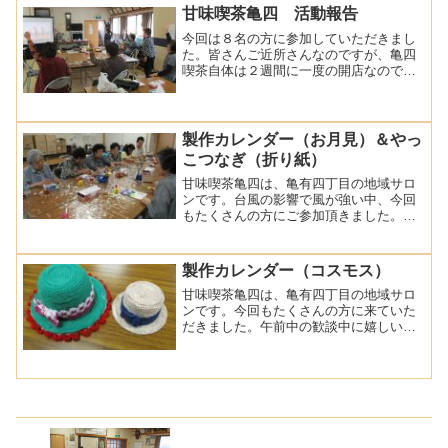
に折り方を先に覚えてもらいました。ふ
甘味喫茶亀四 活動報告
つうの鶴の折り方に似...
今回は８名の方に参加していただきまし
た。皆さんご近所さんなのですが、亀四
喫茶自体は２週間に一度の開店なので最
初はお茶を飲みながらの近況報告で 話
に花が咲くことも。少ししてから、体操
の動画を見てみんなで身体を動かしまし
た。午後は脳トレアプリを...
製作カレンダー（お月見）＆やっ
こつなぎ（折り紙）
甘味喫茶亀四は、亀有四丁目の地域サロ
ンです。台風の影響で風が強い中、今回
もたくさんの方にご参加頂きました。今
回は、製作カレンダーを作りです。「お
月見」をテーマに折り紙でうさぎ、月、
桔梗を作り、麻紐で作ったすすきとバラ
製作カレンダー（コスモス）
ンスをみて貼っていきます...
甘味喫茶亀四は、亀有四丁目の地域サロ
ンです。今回もたくさんの方に来ていた
だきました。午前中の歓談中に嬉しい報
告がありました。前回、作ったペットボ
トルキャップの帽子を家でアレンジして
作ったと作品をもって来てくれました。
７月に作ったあさがおの壁...