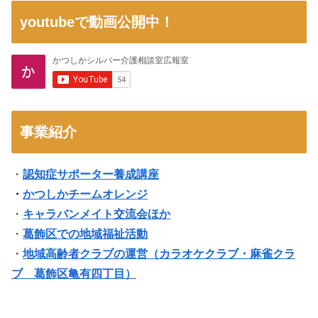
youtubeで動画公開中！
事業紹介
・
認知症サポーター養成講座
・
かつしかチームオレンジ
・
キャラバンメイト交流会ほか
・
葛飾区での地域福祉活動
・
地域高齢者クラブの運営（
カラオケクラブ・麻雀クラ
ブ 葛飾区亀有四丁目
）