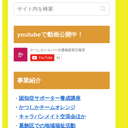
youtubeで動画公開中！
事業紹介
・
認知症サポーター養成講座
・
かつしかチームオレンジ
・
キャラバンメイト交流会ほか
・
葛飾区での地域福祉活動