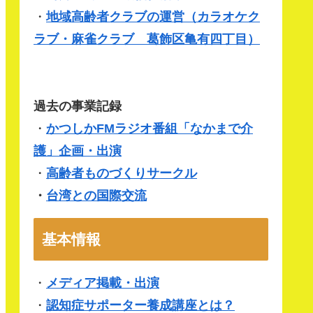
・
地域高齢者クラブの運営（
カラオケク
ラブ・麻雀クラブ 葛飾区亀有四丁目
）
過去の事業記録
・
かつしかFMラジオ番組「なかまで介
護」企画・出演
・
高齢者ものづくりサークル
・
台湾との国際交流
基本情報
・
メディア掲載・出演
・
認知症サポーター養成講座とは？