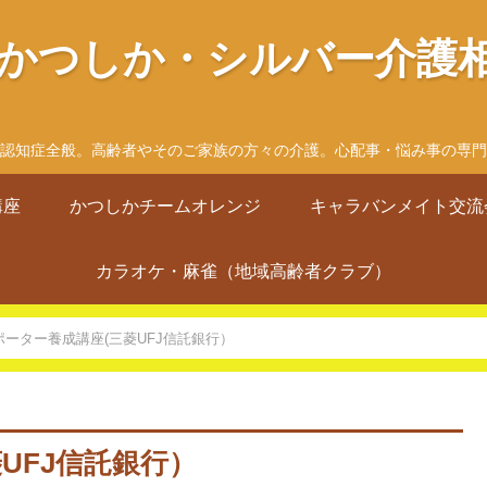
Oかつしか・シルバー介護
認知症全般。高齢者やそのご家族の方々の介護。心配事・悩み事の専門
講座
かつしかチームオレンジ
キャラバンメイト交流
カラオケ・麻雀（地域高齢者クラブ）
ポーター養成講座(三菱UFJ信託銀行）
UFJ信託銀行）