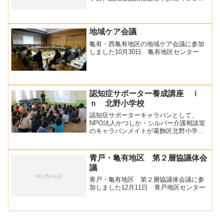
３日閣議決定）
地域ケア会議
亀有・西亀有地区の地域ケア会議に参加
しました10月30日 亀有地区センター
認知症サポーター養成講座 ｉ
ｎ 北野小学校
認知症サポーターキャラバンとして、
NPO法人かつしか・シルバー介護相談室
のキャラバンメイトが葛飾区北野小学校
の３年生の児童を対象に認知症サポータ
ー養成講座を行いました。 他の学校同
様、「認知症サポーター養成講座・小学
青戸・亀有地区 第２層協議体会
生版」の内容を、ロールプ...
議
青戸・亀有地区 第２層協議体会議に参
加しました12月11日 青戸地区センター