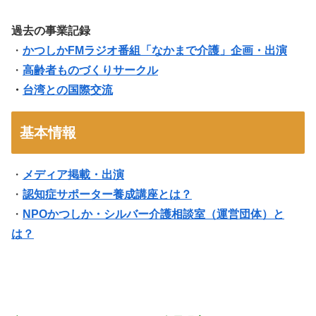
過去の事業記録
・
かつしかFMラジオ番組「なかまで介護」企画・出演
・
高齢者ものづくりサークル
・
台湾との国際交流
基本情報
・
メディア掲載・出演
・
認知症サポーター養成講座とは？
・
NPOかつしか・シルバー介護相談室（運営団体）と
は？