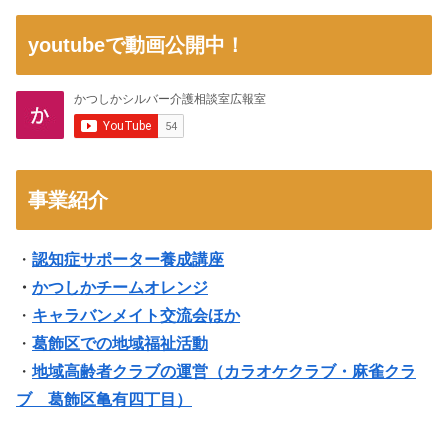
youtubeで動画公開中！
事業紹介
・
認知症サポーター養成講座
・
かつしかチームオレンジ
・
キャラバンメイト交流会ほか
・
葛飾区での地域福祉活動
・
地域高齢者クラブの運営（
カラオケクラブ・麻雀クラ
ブ 葛飾区亀有四丁目
）