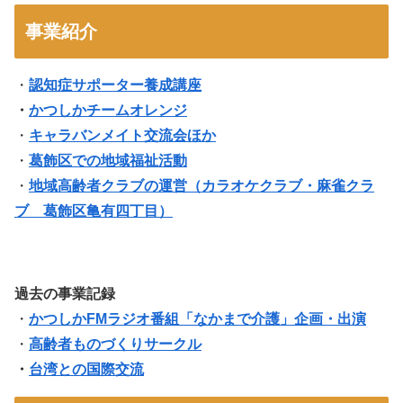
事業紹介
・
認知症サポーター養成講座
・
かつしかチームオレンジ
・
キャラバンメイト交流会ほか
・
葛飾区での地域福祉活動
・
地域高齢者クラブの運営（
カラオケクラブ・麻雀クラ
ブ 葛飾区亀有四丁目
）
過去の事業記録
・
かつしかFMラジオ番組「なかまで介護」企画・出演
・
高齢者ものづくりサークル
・
台湾との国際交流