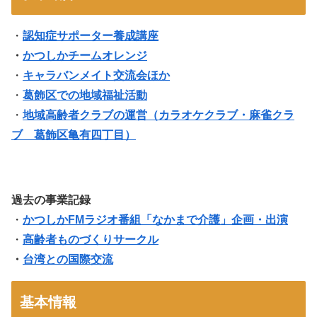
・
認知症サポーター養成講座
・
かつしかチームオレンジ
・
キャラバンメイト交流会ほか
・
葛飾区での地域福祉活動
・
地域高齢者クラブの運営（
カラオケクラブ・麻雀クラ
ブ 葛飾区亀有四丁目
）
過去の事業記録
・
かつしかFMラジオ番組「なかまで介護」企画・出演
・
高齢者ものづくりサークル
・
台湾との国際交流
基本情報