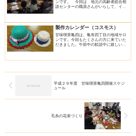
ンです。 今回は 地元の高齢者総合相
談センターの職員さんがいらして、イン
フルエンザ対策の話、防災の話をしてく
ださいました。 午後は、インターネッ
トで検索した健康体操をいくつかやって
みました。 おりがみでは...
製作カレンダー（コスモス）
甘味喫茶亀四は、亀有四丁目の地域サロ
ンです。今回もたくさんの方に来ていた
だきました。午前中の歓談中に嬉しい報
告がありました。前回、作ったペットボ
トルキャップの帽子を家でアレンジして
作ったと作品をもって来てくれました。
７月に作ったあさがおの壁...
平成２９年度 甘味喫茶亀四開催スケジ
ュール
毛糸の花束づくり