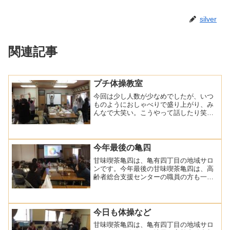
silver
関連記事
プチ体操教室
今回は少し人数が少なめでしたが、いつ
ものようにおしゃべりで盛り上がり、み
んなで大笑い。こうやって話したり笑っ
たりできる場があるのはいいことです
ね。午後は、体操を中心に。タオルやハ
ンカチを両手に持ち、腕を上下にゆっく
り動かす運動。肩甲骨から肩...
今年最後の亀四
甘味喫茶亀四は、亀有四丁目の地域サロ
ンです。今年最後の甘味喫茶亀四は、高
齢者総合支援センターの職員の方も一緒
に参加されて久しぶりに脳トレをやりま
した。くるくる単語－ここに入る文字
は？午後も脳トレで、神経衰弱をやった
のですがくるくる単語が得意...
今日も体操など
甘味喫茶亀四は、亀有四丁目の地域サロ