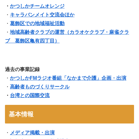
・
かつしかチームオレンジ
・
キャラバンメイト交流会ほか
・
葛飾区での地域福祉活動
・
地域高齢者クラブの運営（
カラオケクラブ・麻雀クラ
ブ 葛飾区亀有四丁目
）
過去の事業記録
・
かつしかFMラジオ番組「なかまで介護」企画・出演
・
高齢者ものづくりサークル
・
台湾との国際交流
基本情報
・
メディア掲載・出演