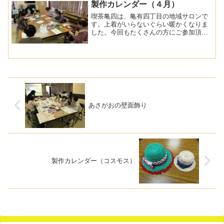
動支援センターの情報など...
製作カレンダー（４月）
喫茶亀四は、亀有四丁目の地域サロンで
す。上着がいらないぐらい暖かくなりま
した。今回もたくさんの方にご参加頂き
ました。今回は制作カレンダー作りで
す。４月のテーマはチューリップ葉っぱ
を折り紙で折りいろいろな色の折り紙を
重ねて貼り、花びらの形に切...
あさがおの壁面飾り
製作カレンダー（コスモス）