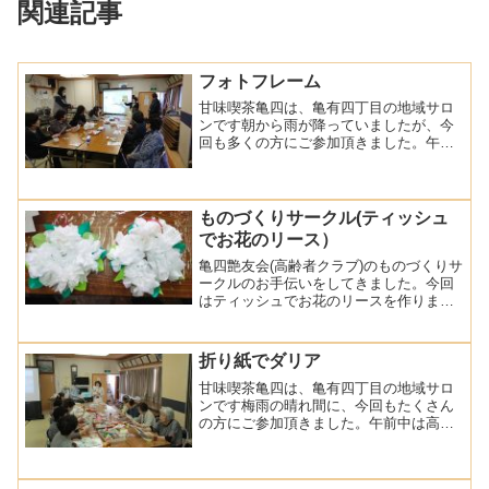
関連記事
フォトフレーム
甘味喫茶亀四は、亀有四丁目の地域サロ
ンです朝から雨が降っていましたが、今
回も多くの方にご参加頂きました。午前
中は高齢者総合相談センターの職員の方
からお話を聞きエンディングノートをも
らいました。市販の物より書きやすくな
っているそうです。また、...
ものづくりサークル(ティッシュ
でお花のリース）
亀四艶友会(高齢者クラブ)のものづくりサ
ークルのお手伝いをしてきました。今回
はティッシュでお花のリースを作りまし
た。材料はティッシュ・紙皿・折り紙・
毛糸とシンプルです。まず、紙皿の中央
を切り抜いて、ドーナツ状の土台を作り
折り紙でダリア
ます。次にティッシュ...
甘味喫茶亀四は、亀有四丁目の地域サロ
ンです梅雨の晴れ間に、今回もたくさん
の方にご参加頂きました。午前中は高齢
者総合相談センターの職員の方からお話
を聞きました。区内で高齢者の英会話レ
ッスンが開催されていることやシニア活