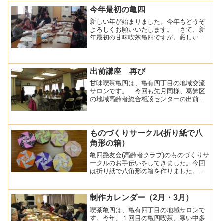
今年最初の亀四
新しい年が始まりました。今年もどうぞ
よろしくお願いいたします。 さて、新
年最初の甘味喫茶亀四ですが、厳しい寒
さの中でも皆さんにお集まりいただけた
のが嬉しいです。いつものように高齢者
総合相談センターの方も見えて、お話を
してくださいました。 い...
出前講座 再び
甘味喫茶亀四は、亀有四丁目の地域交流
サロンです。 今回も先月同様、葛飾区
の地域高齢者総合相談センターの出前講
座を開催しました。センターの職員（保
健士）の方を講師としてお迎えし、今回
は「転倒予防」をテーマにお話しいただ
きました。 後半は転倒...
ものづくりサークル(折り紙で八
角形の箱）
亀四艶友会(高齢者クラブ)のものづくりサ
ークルのお手伝いをしてきました。今回
は折り紙で八角形の箱を作りました。材
料は折り紙のみですが、きれいな和柄の
折り紙も用意しました。以前から作って
みたいという声がありましたが、少し難
制作カレンダー（2月・3月）
しそうとタイミングを...
喫茶亀四は、亀有四丁目の地域サロンで
す。今年、１回目の亀四喫茶、寒い中多