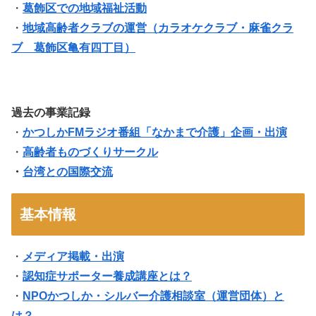
・
葛飾区での地域福祉活動
・
地域高齢者クラブの運営（
カラオケクラブ・麻雀クラ
ブ 葛飾区亀有四丁目
）
過去の事業記録
・
かつしかFMラジオ番組「なかまで介護」企画・出演
・
高齢者ものづくりサークル
・
台湾との国際交流
基本情報
・
メディア掲載・出演
・
認知症サポーター養成講座とは？
・
NPOかつしか・シルバー介護相談室（運営団体）と
は？